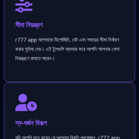
সীমা নিয়ন্ত্রণ
r777 app আপনাকে ডিপোজিট, বেট এবং সময়ের সীমা নির্ধারণ
করার সুবিধা দেয়। এই টুলগুলি ব্যবহার করে আপনি আপনার খেলা
নিয়ন্ত্রণে রাখতে পারেন।
স্ব-বর্জন বিকল্প
যদি আপনি মনে করেন যে আপনার বিরতি প্রয়োজন, r777 app