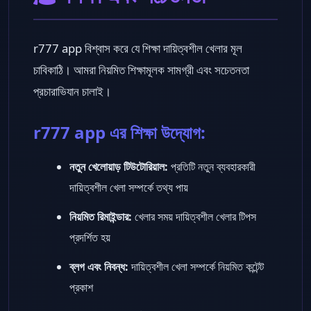
r777 app বিশ্বাস করে যে শিক্ষা দায়িত্বশীল খেলার মূল
চাবিকাঠি। আমরা নিয়মিত শিক্ষামূলক সামগ্রী এবং সচেতনতা
প্রচারাভিযান চালাই।
r777 app এর শিক্ষা উদ্যোগ:
নতুন খেলোয়াড় টিউটোরিয়াল:
প্রতিটি নতুন ব্যবহারকারী
দায়িত্বশীল খেলা সম্পর্কে তথ্য পায়
নিয়মিত রিমাইন্ডার:
খেলার সময় দায়িত্বশীল খেলার টিপস
প্রদর্শিত হয়
ব্লগ এবং নিবন্ধ:
দায়িত্বশীল খেলা সম্পর্কে নিয়মিত কন্টেন্ট
প্রকাশ