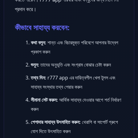
প্রদান করে।
কীভাবে সাহায্য করবেন:
কথা বলুন:
শান্ত এবং বিচারমুক্ত পরিবেশে আপনার উদ্বেগ
প্রকাশ করুন
শুনুন:
তাদের অনুভূতি এবং সংগ্রাম বোঝার চেষ্টা করুন
তথ্য দিন:
r777 app এর দায়িত্বশীল খেলা টুলস এবং
সাহায্য সংস্থার তথ্য শেয়ার করুন
সীমানা সেট করুন:
আর্থিক সাহায্য দেওয়ার আগে শর্ত নির্ধারণ
করুন
পেশাদার সাহায্য উৎসাহিত করুন:
থেরাপি বা সাপোর্ট গ্রুপে
যোগ দিতে উৎসাহিত করুন