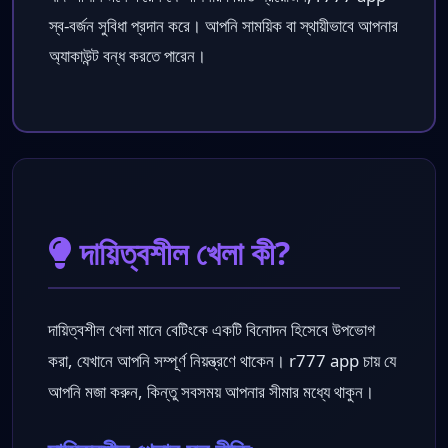
স্ব-বর্জন সুবিধা প্রদান করে। আপনি সাময়িক বা স্থায়ীভাবে আপনার
অ্যাকাউন্ট বন্ধ করতে পারেন।
দায়িত্বশীল খেলা কী?
দায়িত্বশীল খেলা মানে বেটিংকে একটি বিনোদন হিসেবে উপভোগ
করা, যেখানে আপনি সম্পূর্ণ নিয়ন্ত্রণে থাকেন। r777 app চায় যে
আপনি মজা করুন, কিন্তু সবসময় আপনার সীমার মধ্যে থাকুন।