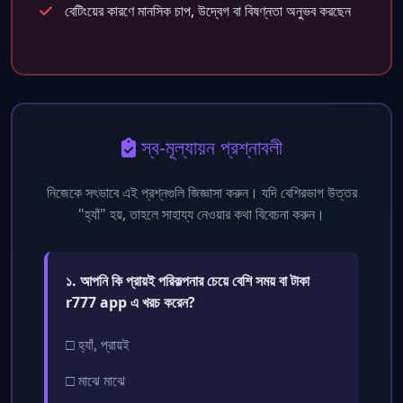
বেটিংয়ের কারণে মানসিক চাপ, উদ্বেগ বা বিষণ্নতা অনুভব করছেন
স্ব-মূল্যায়ন প্রশ্নাবলী
নিজেকে সৎভাবে এই প্রশ্নগুলি জিজ্ঞাসা করুন। যদি বেশিরভাগ উত্তর
"হ্যাঁ" হয়, তাহলে সাহায্য নেওয়ার কথা বিবেচনা করুন।
১. আপনি কি প্রায়ই পরিকল্পনার চেয়ে বেশি সময় বা টাকা
r777 app এ খরচ করেন?
□ হ্যাঁ, প্রায়ই
□ মাঝে মাঝে