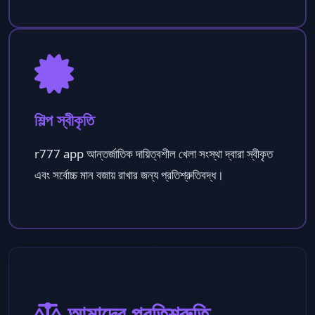
শিল্প স্বীকৃতি
r777 app আন্তর্জাতিক দায়িত্বশীল খেলা সংস্থা দ্বারা স্বীকৃত
এবং সর্বোচ্চ মান বজায় রাখার জন্য প্রতিশ্রুতিবদ্ধ।
আমাদের প্রতিশ্রুতি