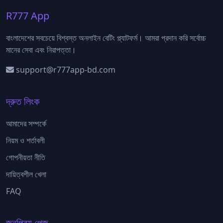
R777 App
বাংলাদেশের সবচেয়ে বিশ্বস্ত অনলাইন বেটিং প্ল্যাটফর্ম। আমরা প্রদান করি সর্বোচ্চ
মানের সেবা এবং নিরাপত্তা।
support@r777app-bd.com
দ্রুত লিংক
আমাদের সম্পর্কে
নিয়ম ও শর্তাবলী
গোপনীয়তা নীতি
দায়িত্বশীল খেলা
FAQ
জনপ্রিয় পেজ