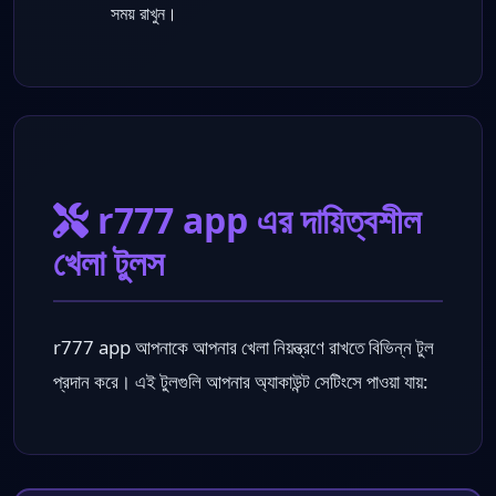
সময় রাখুন।
r777 app এর দায়িত্বশীল
খেলা টুলস
r777 app আপনাকে আপনার খেলা নিয়ন্ত্রণে রাখতে বিভিন্ন টুল
প্রদান করে। এই টুলগুলি আপনার অ্যাকাউন্ট সেটিংসে পাওয়া যায়: