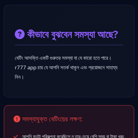
কীভাবে বুঝবেন সমস্যা আছে?
বেটিং আসক্তি একটি গুরুতর সমস্যা যা যে কারো হতে পারে।
r777 app চায় যে আপনি সতর্ক থাকুন এবং প্রয়োজনে সাহায্য
নিন।
সমস্যাযুক্ত বেটিংয়ের লক্ষণ:
আপনি যতটা পরিকল্পনা করেছিলে ন তার চেয়ে বেশি সময় বা টাকা খরচ