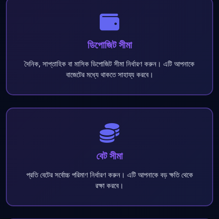
ডিপোজিট সীমা
দৈনিক, সাপ্তাহিক বা মাসিক ডিপোজিট সীমা নির্ধারণ করুন। এটি আপনাকে
বাজেটের মধ্যে থাকতে সাহায্য করবে।
বেট সীমা
প্রতি বেটের সর্বোচ্চ পরিমাণ নির্ধারণ করুন। এটি আপনাকে বড় ক্ষতি থেকে
রক্ষা করবে।