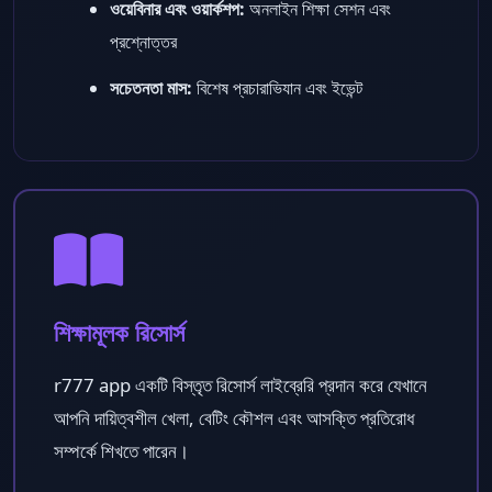
ওয়েবিনার এবং ওয়ার্কশপ:
অনলাইন শিক্ষা সেশন এবং
প্রশ্নোত্তর
সচেতনতা মাস:
বিশেষ প্রচারাভিযান এবং ইভেন্ট
শিক্ষামূলক রিসোর্স
r777 app একটি বিস্তৃত রিসোর্স লাইব্রেরি প্রদান করে যেখানে
আপনি দায়িত্বশীল খেলা, বেটিং কৌশল এবং আসক্তি প্রতিরোধ
সম্পর্কে শিখতে পারেন।