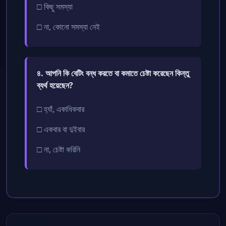
□ কিছু সমস্যা
□ না, কোনো সমস্যা নেই
৪. আপনি কি বেটিং বন্ধ করতে বা কমাতে চেষ্টা করেছেন কিন্তু
ব্যর্থ হয়েছেন?
□ হ্যাঁ, একাধিকবার
□ একবার বা দুইবার
□ না, চেষ্টা করিনি