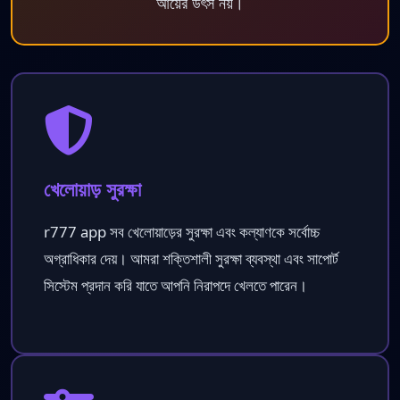
আয়ের উৎস নয়।
খেলোয়াড় সুরক্ষা
r777 app সব খেলোয়াড়ের সুরক্ষা এবং কল্যাণকে সর্বোচ্চ
অগ্রাধিকার দেয়। আমরা শক্তিশালী সুরক্ষা ব্যবস্থা এবং সাপোর্ট
সিস্টেম প্রদান করি যাতে আপনি নিরাপদে খেলতে পারেন।