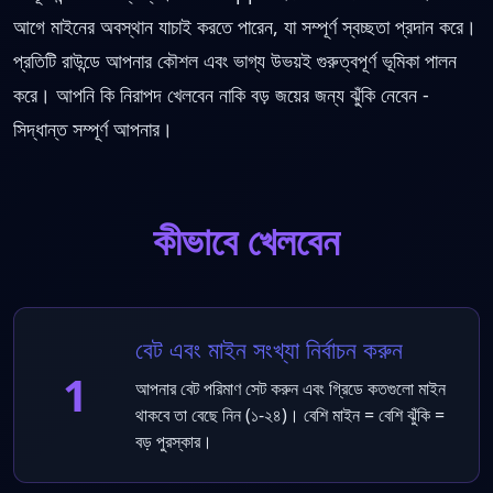
আগে মাইনের অবস্থান যাচাই করতে পারেন, যা সম্পূর্ণ স্বচ্ছতা প্রদান করে।
প্রতিটি রাউন্ডে আপনার কৌশল এবং ভাগ্য উভয়ই গুরুত্বপূর্ণ ভূমিকা পালন
করে। আপনি কি নিরাপদ খেলবেন নাকি বড় জয়ের জন্য ঝুঁকি নেবেন -
সিদ্ধান্ত সম্পূর্ণ আপনার।
কীভাবে খেলবেন
বেট এবং মাইন সংখ্যা নির্বাচন করুন
1
আপনার বেট পরিমাণ সেট করুন এবং গ্রিডে কতগুলো মাইন
থাকবে তা বেছে নিন (১-২৪)। বেশি মাইন = বেশি ঝুঁকি =
বড় পুরস্কার।