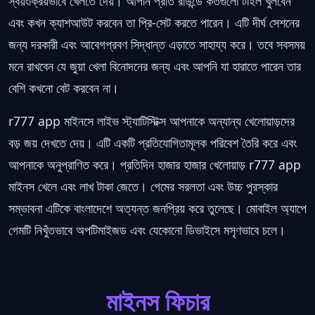
স্বয়ংক্রিয়ভাবে খেলতে দেয়। আপনি প্রতি রাউন্ডে কতগুলো টাইল খুলবেন
এবং কখন ক্যাশআউট করবেন তা প্রি-সেট করতে পারেন। এটি দীর্ঘ সেশনের
জন্য দরকারী এবং আবেগপ্রবণ সিদ্ধান্ত এড়াতে সাহায্য করে। তবে সবসময়
মনে রাখবেন যে জুয়া খেলা বিনোদনের জন্য এবং আপনি যা হারাতে পারেন তার
বেশি কখনো বেট করবেন না।
r777 app মাইনসে লাইভ স্ট্যাটিস্টিক্স আপনাকে অন্যান্য খেলোয়াড়দের
বড় জয় দেখতে দেয়। এটি একটি প্রতিযোগিতামূলক পরিবেশ তৈরি করে এবং
আপনাকে অনুপ্রাণিত করে। প্রতিদিন হাজার হাজার খেলোয়াড় r777 app
মাইনস খেলে এবং লাখ টাকা জেতে। গেমের সরলতা এবং উচ্চ পুরস্কার
সম্ভাবনা এটিকে বাংলাদেশে অত্যন্ত জনপ্রিয় করে তুলেছে। মোবাইল অ্যাপে
গেমটি নিখুঁতভাবে অপটিমাইজড এবং যেকোনো ডিভাইসে মসৃণভাবে চলে।
মাইনস ফিচার