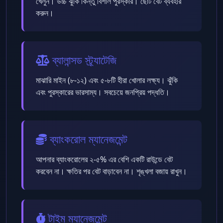
খেলুন। উচ্চ ঝুঁকি কিন্তু বিশাল পুরস্কার। ছোট বেট ব্যবহার
করুন।
ব্যালান্সড স্ট্র্যাটেজি
মাঝারি মাইন (৮-১২) এবং ৫-৮টি হীরা খোলার লক্ষ্য। ঝুঁকি
এবং পুরস্কারের ভারসাম্য। সবচেয়ে জনপ্রিয় পদ্ধতি।
ব্যাংকরোল ম্যানেজমেন্ট
আপনার ব্যাংকরোলের ২-৫% এর বেশি একটি রাউন্ডে বেট
করবেন না। ক্ষতির পর বেট বাড়াবেন না। শৃঙ্খলা বজায় রাখুন।
টাইম ম্যানেজমেন্ট