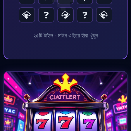
💎
❓
💎
❓
💎
২৫টি টাইল - মাইন এড়িয়ে হীরা খুঁজুন