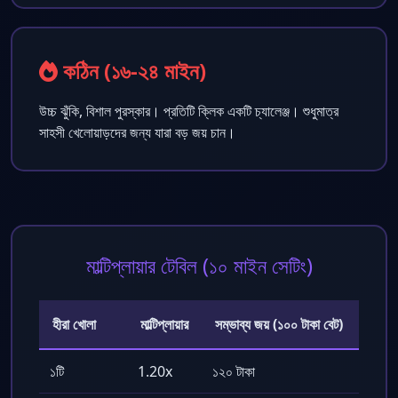
কঠিন (১৬-২৪ মাইন)
উচ্চ ঝুঁকি, বিশাল পুরস্কার। প্রতিটি ক্লিক একটি চ্যালেঞ্জ। শুধুমাত্র
সাহসী খেলোয়াড়দের জন্য যারা বড় জয় চান।
মাল্টিপ্লায়ার টেবিল (১০ মাইন সেটিং)
হীরা খোলা
মাল্টিপ্লায়ার
সম্ভাব্য জয় (১০০ টাকা বেট)
১টি
1.20x
১২০ টাকা